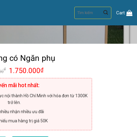
Search
Cart
for:
ầng có Ngăn phụ
Original
Current
1.750.000
₫
₫
00
price
price
was:
is:
ến mãi hot nhất:
2.500.000₫.
1.750.000₫.
ực nội thành Hồ Chí Minh với hóa đơn từ 1300K
trở lên.
hiều nhận nhiều ưu đãi
iếu mua hàng trị giá 50K