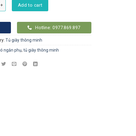
có Ngăn phụ quantity
Add to cart
Hotline: 0977.869.897
ry:
Tủ giày thông minh
có ngăn phụ
,
tủ giày thông minh