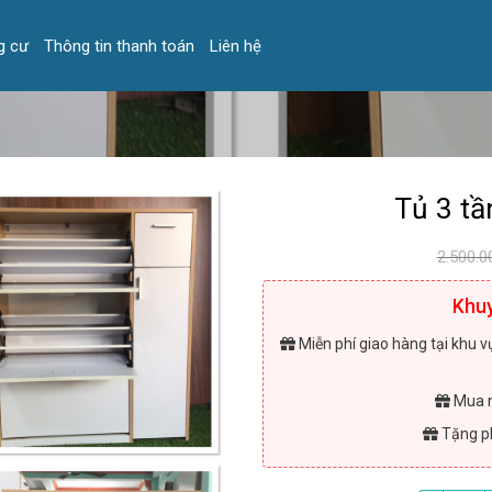
g cư
Thông tin thanh toán
Liên hệ
Tủ 3 t
2.500.0
Khuy
Miễn phí giao hàng tại khu v
Mua n
Tặng ph