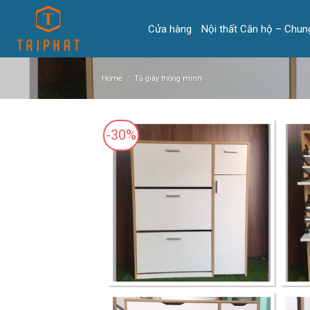
Skip
to
Cửa hàng
Nội thất Căn hộ – Chun
content
Home
/
Tủ giày thông minh
-30%