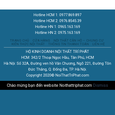
Hotline HCM 1: 0977.869.897
Hotline HCM 2: 0976.8545.39
Hotline HN 1: 0965.163.169
Hotline HN 2: 0975.163.169
TRANG CHỦ
CỬA HÀNG
NỘI THẤT CĂN HỘ – CHUNG CƯ
KIẾN THỨC NỘI THẤT
THÔNG TIN THANH TOÁN
LIÊN HỆ
HỘ KINH DOANH NỘI THẤT TRÍ PHÁT
HCM: 342/2 Thoại Ngọc Hầu, Tân Phú, HCM
Hà Nội: Số 32A, Đường ven hồ Văn Chương, Ngõ 221, Đường Tôn
Đức Thắng, Q. Đống Đa, TP. Hà Nội.
Copyright 2020© NoiThatTriPhat.com
Chào mừng bạn đến website Noithattriphat.com
Dismiss