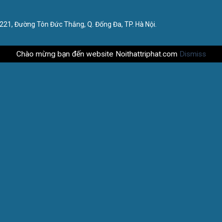
221, Đường Tôn Đức Thắng, Q. Đống Đa, TP. Hà Nội.
Chào mừng bạn đến website Noithattriphat.com
Dismiss