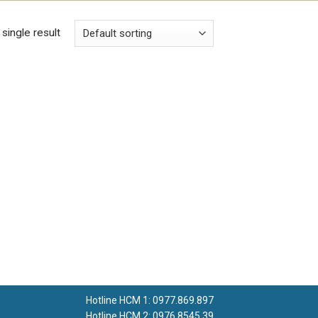
Search
hệ
Cart
single result
for:
Hotline HCM 1: 0977.869.897
Hotline HCM 2: 0976.8545.39