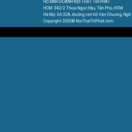
HỘ KINH DOANH NỘI THẤT TRÍ PHÁT
HCM: 342/2 Thoại Ngọc Hầu, Tân Phú, HCM
Hà Nội: Số 32A, Đường ven hồ Văn Chương, Ngõ 
Copyright 2020© NoiThatTriPhat.com