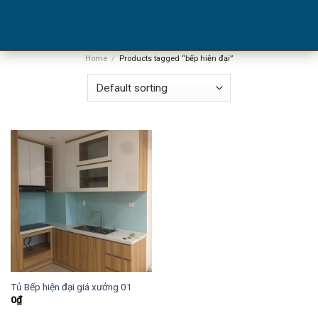
Skip
bếp hiện đại
to
content
Home
/
Products tagged “bếp hiện đại”
Tủ Bếp hiện đại giá xưởng 01
0
₫