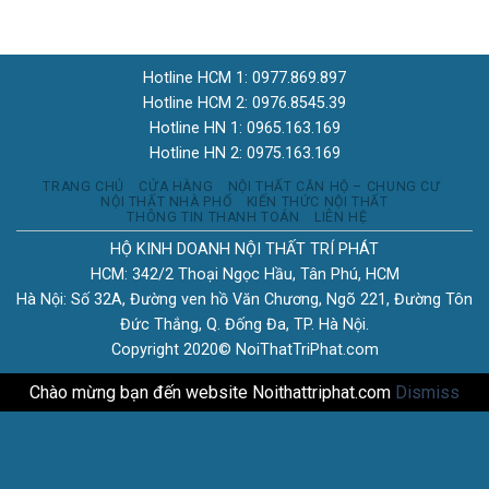
Hotline HCM 1: 0977.869.897
Hotline HCM 2: 0976.8545.39
Hotline HN 1: 0965.163.169
Hotline HN 2: 0975.163.169
TRANG CHỦ
CỬA HÀNG
NỘI THẤT CĂN HỘ – CHUNG CƯ
NỘI THẤT NHÀ PHỐ
KIẾN THỨC NỘI THẤT
THÔNG TIN THANH TOÁN
LIÊN HỆ
HỘ KINH DOANH NỘI THẤT TRÍ PHÁT
HCM: 342/2 Thoại Ngọc Hầu, Tân Phú, HCM
Hà Nội: Số 32A, Đường ven hồ Văn Chương, Ngõ 221, Đường Tôn
Đức Thắng, Q. Đống Đa, TP. Hà Nội.
Copyright 2020© NoiThatTriPhat.com
Chào mừng bạn đến website Noithattriphat.com
Dismiss