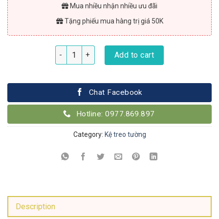
Mua nhiều nhận nhiều ưu đãi
Tặng phiếu mua hàng trị giá 50K
Bộ 3 kệ gỗ treo tường giấu chân 40cm x 15cm quan
Add to cart
Chat Facebook
Hotline: 0977.869.897
Category:
Kệ treo tường
Description