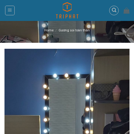
Skip
to
content
Home
/
Gương soi toàn thân