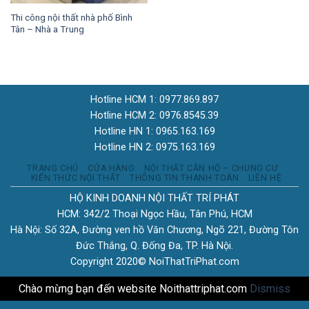
Thi công nội thất nhà phố Bình
Tân – Nhà a Trung
Hotline HCM 1: 0977.869.897
Hotline HCM 2: 0976.8545.39
Hotline HN 1: 0965.163.169
Hotline HN 2: 0975.163.169
TRANG CHỦ
CỬA HÀNG
NỘI THẤT CĂN HỘ – CHUNG CƯ
KIẾN THỨC NỘI THẤT
THÔNG TIN THANH TOÁN
LIÊN HỆ
HỘ KINH DOANH NỘI THẤT TRÍ PHÁT
HCM: 342/2 Thoại Ngọc Hầu, Tân Phú, HCM
Hà Nội: Số 32A, Đường ven hồ Văn Chương, Ngõ 221, Đường Tôn
Đức Thắng, Q. Đống Đa, TP. Hà Nội.
Copyright 2020© NoiThatTriPhat.com
Chào mừng bạn đến website Noithattriphat.com
Dismiss