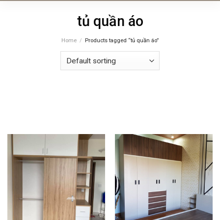
Skip
tủ quần áo
to
content
Home
/
Products tagged “tủ quần áo”