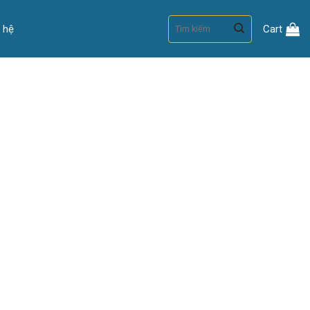
Search
n hệ
Cart
for: