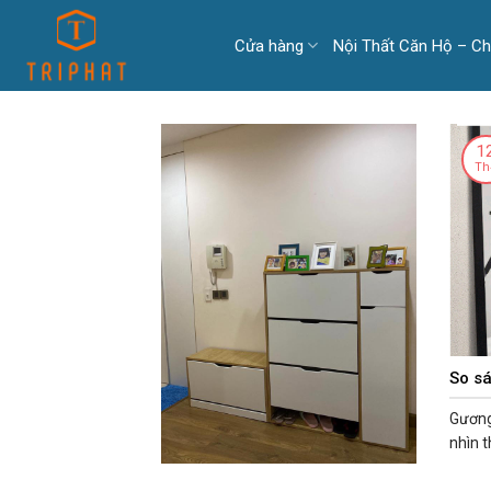
Skip
to
Cửa hàng
Nội Thất Căn Hộ – C
content
1
Th
So s
Gương 
nhìn th