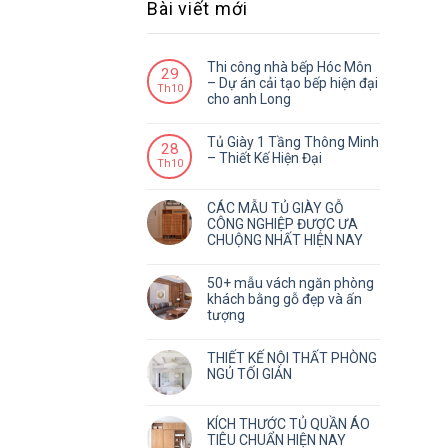
Bài viết mới
Thi công nhà bếp Hóc Môn
29
– Dự án cải tạo bếp hiện đại
Th10
cho anh Long
Tủ Giày 1 Tầng Thông Minh
28
– Thiết Kế Hiện Đại
Th10
CÁC MẪU TỦ GIÀY GỖ
CÔNG NGHIỆP ĐƯỢC ƯA
CHUỘNG NHẤT HIỆN NAY
50+ mẫu vách ngăn phòng
khách bằng gỗ đẹp và ấn
tượng
THIẾT KẾ NỘI THẤT PHÒNG
NGỦ TỐI GIẢN
KÍCH THƯỚC TỦ QUẦN ÁO
TIÊU CHUẨN HIỆN NAY