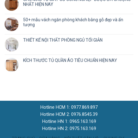
NHẤT HIỆN NAY
50+ mẫu vách ngăn phòng khách bằng gỗ đẹp và ấn
tượng
THIẾT KẾ NỘI THẤT PHÒNG NGỦ TỐI GIẢN
KÍCH THƯỚC TỦ QUẦN ÁO TIÊU CHUẨN HIỆN NAY
Hotline HCM 1: 0977.869.897
Hotline HCM 2: 0976.8545.39
Hotline HN 1: 0965.163.169
Hotline HN 2: 0975.163.169