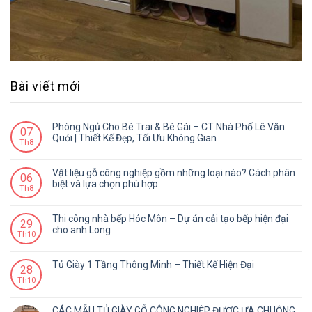
Bài viết mới
Phòng Ngủ Cho Bé Trai & Bé Gái – CT Nhà Phố Lê Văn
07
Quới | Thiết Kế Đẹp, Tối Ưu Không Gian
Th8
Vật liệu gỗ công nghiệp gồm những loại nào? Cách phân
06
biệt và lựa chọn phù hợp
Th8
Thi công nhà bếp Hóc Môn – Dự án cải tạo bếp hiện đại
29
cho anh Long
Th10
Tủ Giày 1 Tầng Thông Minh – Thiết Kế Hiện Đại
28
Th10
CÁC MẪU TỦ GIÀY GỖ CÔNG NGHIỆP ĐƯỢC ƯA CHUỘNG