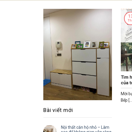
Skip
to
Trang chủ
Cửa hàng
Nội thất Că
1
content
Th
Tìm h
của t
Mời bạ
Bếp [...
Bài viết mới
Nội thất căn hộ nhỏ – Làm