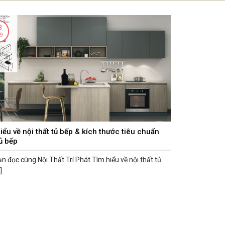
n hộ – Chung cư
Kiến Thức Nội Thất
Thông tin thanh toán
Liên 
3
9
iểu về nội thất tủ bếp & kích thước tiêu chuẩn
ủ bếp
n đọc cùng Nội Thất Trí Phát Tìm hiểu về nội thất tủ
]