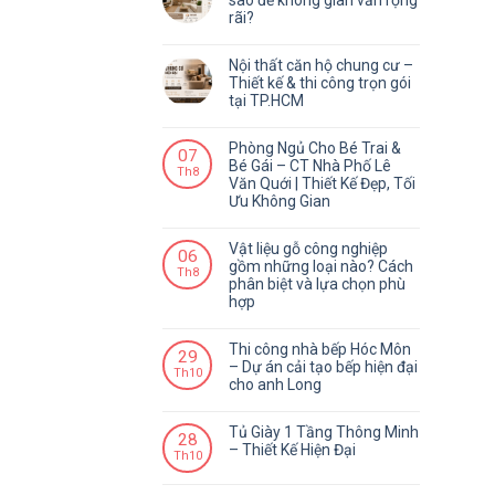
sao để không gian vẫn rộng
rãi?
Nội thất căn hộ chung cư –
Thiết kế & thi công trọn gói
tại TP.HCM
Phòng Ngủ Cho Bé Trai &
07
Bé Gái – CT Nhà Phố Lê
Th8
Văn Quới | Thiết Kế Đẹp, Tối
Ưu Không Gian
Vật liệu gỗ công nghiệp
06
gồm những loại nào? Cách
Th8
phân biệt và lựa chọn phù
hợp
Thi công nhà bếp Hóc Môn
29
– Dự án cải tạo bếp hiện đại
Th10
cho anh Long
Tủ Giày 1 Tầng Thông Minh
28
– Thiết Kế Hiện Đại
Th10