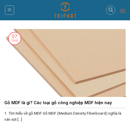
Skip
to
content
07
Th9
Gỗ MDF là gì? Các loại gỗ công nghiệp MDF hiện nay
1. Tìm hiểu về gỗ MDF Gỗ MDF (Medium Density Fiberboard) nghĩa là
ván sợi [...]