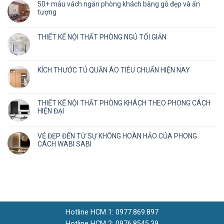
50+ mẫu vách ngăn phòng khách bằng gỗ đẹp và ấn
tượng
THIẾT KẾ NỘI THẤT PHÒNG NGỦ TỐI GIẢN
KÍCH THƯỚC TỦ QUẦN ÁO TIÊU CHUẨN HIỆN NAY
THIẾT KẾ NỘI THẤT PHÒNG KHÁCH THEO PHONG CÁCH
HIỆN ĐẠI
VẺ ĐẸP ĐẾN TỪ SỰ KHÔNG HOÀN HẢO CỦA PHONG
CÁCH WABI SABI
Hotline HCM 1: 0977.869.897
Hotline HCM 2: 0976.8545.39