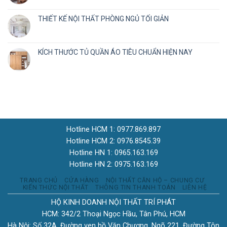
THIẾT KẾ NỘI THẤT PHÒNG NGỦ TỐI GIẢN
KÍCH THƯỚC TỦ QUẦN ÁO TIÊU CHUẨN HIỆN NAY
Hotline HCM 1: 0977.869.897
Hotline HCM 2: 0976.8545.39
Hotline HN 1: 0965.163.169
Hotline HN 2: 0975.163.169
TRANG CHỦ
CỬA HÀNG
NỘI THẤT CĂN HỘ – CHUNG CƯ
KIẾN THỨC NỘI THẤT
THÔNG TIN THANH TOÁN
LIÊN HỆ
HỘ KINH DOANH NỘI THẤT TRÍ PHÁT
HCM: 342/2 Thoại Ngọc Hầu, Tân Phú, HCM
Hà Nội: Số 32A, Đường ven hồ Văn Chương, Ngõ 221, Đường Tôn