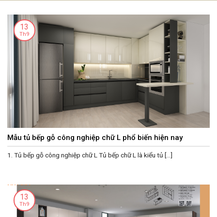
Skip
to
13
content
Th9
Mẫu tủ bếp gỗ công nghiệp chữ L phổ biến hiện nay
1. Tủ bếp gỗ công nghiệp chữ L Tủ bếp chữ L là kiểu tủ [...]
13
Th9