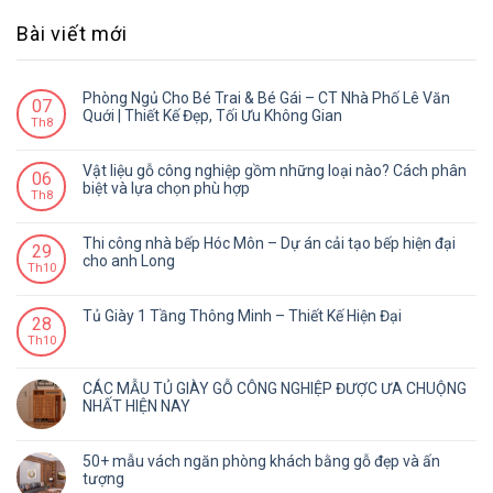
Bài viết mới
Phòng Ngủ Cho Bé Trai & Bé Gái – CT Nhà Phố Lê Văn
07
Quới | Thiết Kế Đẹp, Tối Ưu Không Gian
Th8
Vật liệu gỗ công nghiệp gồm những loại nào? Cách phân
06
biệt và lựa chọn phù hợp
Th8
Thi công nhà bếp Hóc Môn – Dự án cải tạo bếp hiện đại
29
cho anh Long
Th10
Tủ Giày 1 Tầng Thông Minh – Thiết Kế Hiện Đại
28
Th10
CÁC MẪU TỦ GIÀY GỖ CÔNG NGHIỆP ĐƯỢC ƯA CHUỘNG
NHẤT HIỆN NAY
50+ mẫu vách ngăn phòng khách bằng gỗ đẹp và ấn
tượng