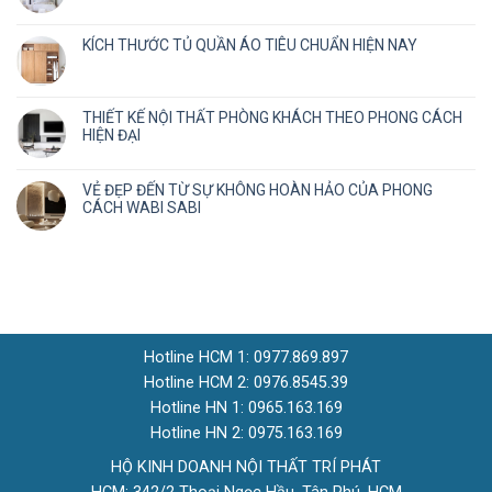
KÍCH THƯỚC TỦ QUẦN ÁO TIÊU CHUẨN HIỆN NAY
THIẾT KẾ NỘI THẤT PHÒNG KHÁCH THEO PHONG CÁCH
HIỆN ĐẠI
VẺ ĐẸP ĐẾN TỪ SỰ KHÔNG HOÀN HẢO CỦA PHONG
CÁCH WABI SABI
Hotline HCM 1: 0977.869.897
Hotline HCM 2: 0976.8545.39
Hotline HN 1: 0965.163.169
Hotline HN 2: 0975.163.169
HỘ KINH DOANH NỘI THẤT TRÍ PHÁT