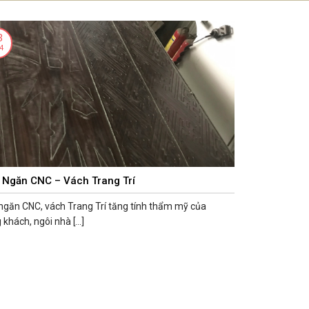
n hộ – Chung cư
Kiến Thức Nội Thất
Thông tin thanh toán
Liên 
3
4
 Ngăn CNC – Vách Trang Trí
ngăn CNC, vách Trang Trí tăng tính thẩm mỹ của
khách, ngôi nhà [...]