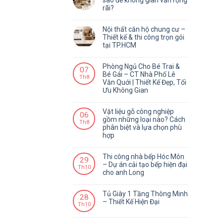
sao để không gian vẫn rộng
rãi?
Nội thất căn hộ chung cư –
Thiết kế & thi công trọn gói
tại TP.HCM
Phòng Ngủ Cho Bé Trai &
07
Bé Gái – CT Nhà Phố Lê
Th8
Văn Quới | Thiết Kế Đẹp, Tối
Ưu Không Gian
Vật liệu gỗ công nghiệp
06
gồm những loại nào? Cách
Th8
phân biệt và lựa chọn phù
hợp
Thi công nhà bếp Hóc Môn
29
– Dự án cải tạo bếp hiện đại
Th10
cho anh Long
Tủ Giày 1 Tầng Thông Minh
28
– Thiết Kế Hiện Đại
Th10