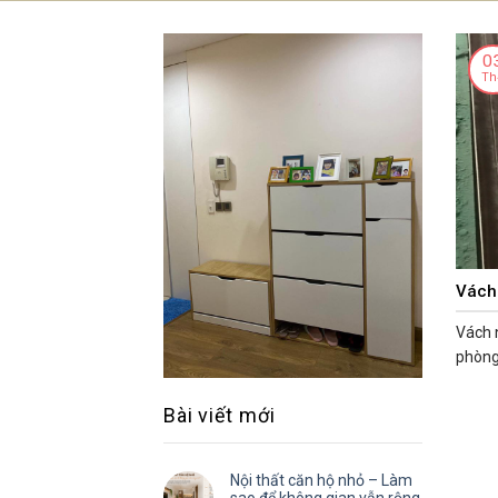
Skip
to
Trang chủ
Cửa hàng
Nội thất Că
0
content
Th
Vách
Vách 
phòng 
Bài viết mới
Nội thất căn hộ nhỏ – Làm